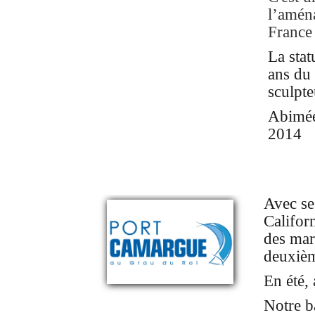
l’amén
France
La sta
ans du 
sculpte
Abimée 
2014
Avec se
Califor
des mar
deuxiè
En été,
Notre b