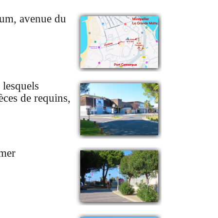
rium, avenue du
 lesquels
èces de requins,
 mer