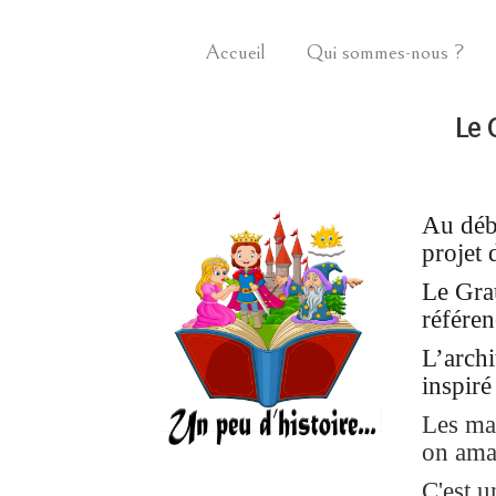
Accueil
Qui sommes-nous ?
Le 
Au déb
projet
Le Gra
référen
L’archi
inspiré
Les mar
on amar
C'est u