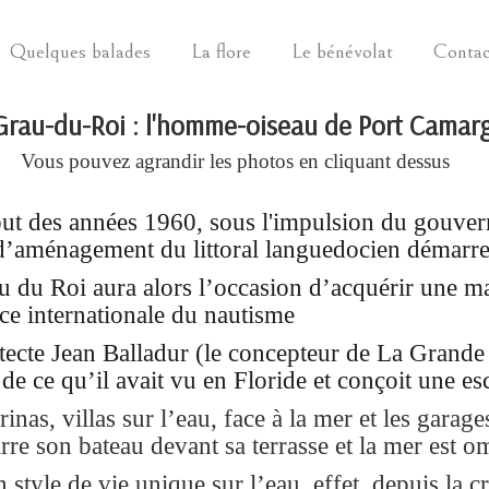
Quelques balades
La flore
Le bénévolat
Contac
Grau-du-Roi : l'homme-oiseau de Port Camar
Vous pouvez agrandir les photos en cliquant dessus
ut des années 1960, sous l'impulsion du gouver
 d’aménagement du littoral languedocien démarr
u du Roi aura alors l’occasion d’acquérir une 
ce internationale du nautisme
tecte Jean Balladur (le concepteur de La Grande 
 de ce qu’il avait vu en Floride et conçoit une es
inas, villas sur l’eau, face à la mer et les garag
re son bateau devant sa terrasse et la mer est o
n style de vie unique sur l’eau, effet, depuis la cr