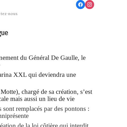
tez-nous
gue
nement du Général De Gaulle, le
e
marina XXL qui deviendra une
Motte), chargé de sa création, s’est
cale mais aussi un lieu de vie
es sont remplacés par des pontons :
mniprésente
éation de la loi côtière qui interdit