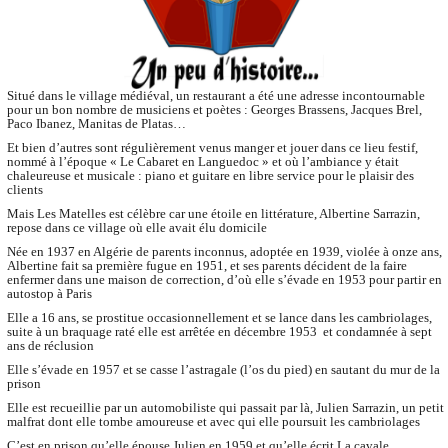
Situé dans le village médiéval, un restaurant a été une adresse incontournable
pour un bon nombre de musiciens et poètes : Georges Brassens, Jacques Brel,
Paco Ibanez, Manitas de Platas…
Et bien d’autres sont régulièrement venus manger et jouer dans ce lieu festif,
nommé à l’époque « Le Cabaret en Languedoc » et où l
’ambiance y était
chaleureuse et musicale : piano et guitare en libre service pour le plaisir des
clients
Mais Les Matelles est célèbre car une étoile en littérature, Albertine Sarrazin,
repose dans ce village où elle avait élu domicile
Née en 1937 en Algérie de parents inconnus, adoptée en 1939, violée à onze ans,
Albertine fait sa première fugue en 1951, et ses parents décident de la faire
enfermer dans une maison de correction, d’où elle s’évade en 1953 pour partir en
autostop à Paris
Elle a 16 ans, se prostitue occasionnellement et se lance dans les cambriolages,
suite à un braquage raté elle est arrêtée en décembre 1953 et condamnée à sept
ans de réclusion
Elle s’évade en 1957 et se casse l’astragale (l’os du pied) en sautant du mur de la
prison
Elle est recueillie par un automobiliste qui passait par là, Julien Sarrazin, un petit
malfrat dont elle tombe amoureuse et avec qui elle poursuit les cambriolages
C’est en prison qu’elle épouse Julien en 1959 et qu’elle écrit La cavale