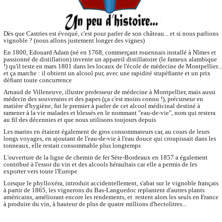
Dès que Castries est évoqué, c'est pour parler de son château... et si nous parlions
vignoble ? (nous allons justement longer des vignes)
En 1800, Edouard Adam (né en 1768, commerçant rouennais installé à Nîmes et
passionné de distillation) invente un appareil distillatoire (le fameux alambique
!) qu'il teste en mars 1801 dans les locaux de l'école de médecine de Montpellier...
et ça marche : il obtient un alcool pur, avec une rapidité stupéfiante et un prix
défiant toute concurrence
Arnaud de Villeneuve, illustre professeur de médecine à Montpellier, mais aussi
médecin des souverains et des papes (ça c'est moins connu !), précurseur en
matière d'hygiène, fut le premier à parler de cet alcool médicinal destiné à
ramener à la vie malades et blessés en le nommant "eau-de-vie", nom qui restera
au fil des décennies et que nous utilisons toujours depuis
Les marins en étaient également de gros consommateurs car, au cours de leurs
longs voyages, en ajoutant de l'eau-de-vie à l'eau douce qui croupissait dans les
tonneaux, elle restait consommable plus longtemps
L'ouverture de la ligne de chemin de fer Sète-Bordeaux en 1857 a également
contribué à l'essor du vin et des alcools héraultais car elle a permis de les
exporter vers toute l'Europe
Lorsque le phylloxéra, introduit accidentellement, s'abat sur le vignoble français
à partir de 1865, les vignerons du Bas-Languedoc replantent d'autres plants
américains, améliorant encore les rendements, et restent alors les seuls en France
à produire du vin, à hauteur de plus de quatre millions d'hectolitres...