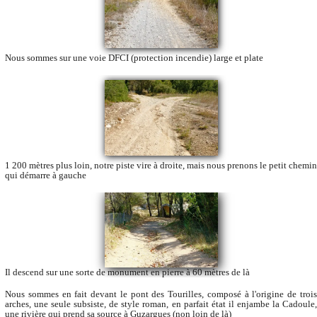
Nous sommes sur une voie DFCI (protection incendie) large et plate
1 200 mètres plus loin, notre piste vire à droite, mais nous prenons le petit chemin
qui démarre à gauche
Il descend sur une sorte de monument en pierre à 60 mètres de là
Nous sommes en fait devant le pont des Tourilles, composé à l'origine de trois
arches, une seule subsiste, de style roman, en parfait état il enjambe la Cadoule,
une rivière qui prend sa source à Guzargues (non loin de là)