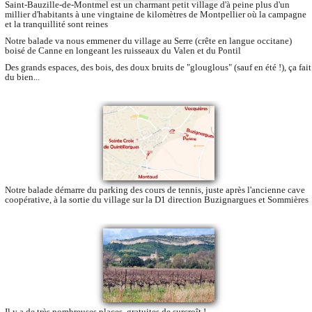
Saint-Bauzille-de-Montmel est un charmant petit village d'à peine plus d'un
millier d'habitants à une vingtaine de kilomètres de Montpellier où la campagne
et la tranquillité sont reines
Notre balade va nous emmener du village au Serre (crête en langue occitane)
boisé de Canne en longeant les ruisseaux du Valen et du Pontil
Des grands espaces, des bois, des doux bruits de "glouglous" (sauf en été !), ça fait
du bien...
Notre balade démarre du parking des cours de tennis, juste après l'ancienne cave
coopérative, à la sortie du village sur la D1 direction Buzignargues et Sommières
Il y a de très nombreuses places, gratuites de surcroît !