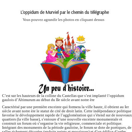
L'oppidum de Murviel par le chemin du télégraphe
Vous pouvez agrandir les photos en cliquant dessus
C’est sur les hauteurs de la colline du Castellas que s’est implanté l’oppidum
gaulois d’Altimurum au début du IIe siècle avant notre ère
Caractérisé par une première enceinte qui formera la ville haute, il obtient au Ier
siècle avant notre ère le statut de cité de droit latin. Cette indépendance politique
favorise le développement rapide de l’agglomération qui s’étend sur de nouveaux
quartiers (la ville basse), s’entoure d’une nouvelle enceinte monumentale et
construit un forum où s’organise la vie religieuse, commerciale et politique.
Intégrant des monuments de la période gauloise, le forum se dote de portiques, de
salles richement décorées (enduits peints et mosaïques) et d’un édifice d’ordre