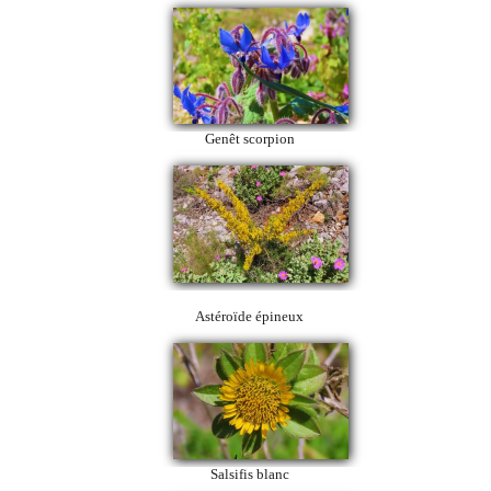
Genêt scorpion
Astéroïde épineux
Salsifis blanc