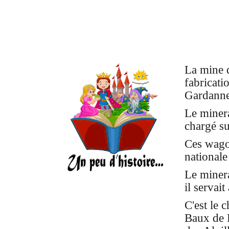
La mine d
fabricati
Gardanne,
Le minera
chargé su
Ces wagon
nationale
Le minera
il servai
C'est le 
Baux de P