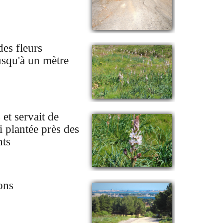
des fleurs
usqu'à un mètre
et servait de
si plantée près des
nts
ons