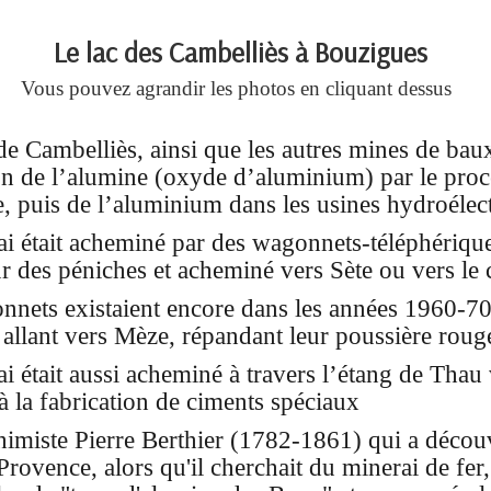
Le lac des Cambelliès à Bouzigues
Vous pouvez agrandir les photos en cliquant dessus
e Cambelliès, ainsi que les autres mines de bauxi
on de l’alumine (oxyde d’aluminium) par le proc
 puis de l’aluminium dans les usines hydroélec
i était acheminé par des wagonnets-téléphériques
r des péniches et acheminé vers Sète ou vers le
nets existaient encore dans les années 1960-70, 
 allant vers Mèze, répandant leur poussière roug
i était aussi acheminé à travers l’étang de Thau
t à la fabrication de ciments spéciaux
chimiste Pierre Berthier (1782-1861) qui a décou
rovence, alors qu'il cherchait du minerai de fer