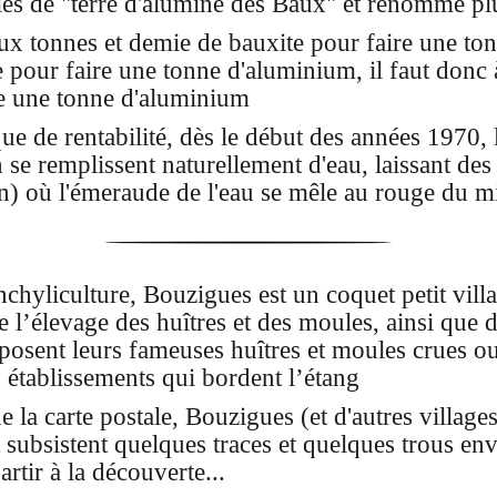
les de "terre d'alumine des Baux" et renommé pl
eux tonnes et demie de bauxite pour faire une ton
 pour faire une tonne d'aluminium, il faut donc 
re une tonne d'aluminium
e de rentabilité, dès le début des années 1970, l
 se remplissent naturellement d'eau, laissant de
n) où l'émeraude de l'eau se mêle au rouge du mi
nchyliculture, Bouzigues est un coquet petit vil
e l’élevage des huîtres et des moules, ainsi que 
oposent leurs fameuses huîtres et moules crues o
 établissements qui bordent l’étang
e la carte postale, Bouzigues (et d'autres villa
t subsistent quelques traces et quelques trous en
rtir à la découverte...